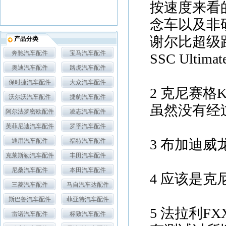
按速度来看
念车以及非
谢尔比超级
产品分类
奔驰汽车配件
宝马汽车配件
SSC Ultima
奥迪汽车配件
路虎汽车配件
保时捷汽车配件
大众汽车配件
2 克尼赛格Ko
沃尔沃汽车配件
捷豹汽车配件
虽然没有经过
阿尔法罗密欧配件
凌志汽车配件
英菲尼迪汽车配件
罗孚汽车配件
3 布加迪威龙
通用汽车配件
福特汽车配件
克莱斯勒汽车配件
丰田汽车配件
尼桑汽车配件
本田汽车配件
4 应该是克尼
三菱汽车配件
马自汽车达配件
斯巴鲁汽车配件
菲亚特汽车配件
5 法拉利F
雷诺汽车配件
标致汽车配件