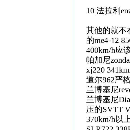
10 法拉利e
其他的就不
的me4-1
400km/
帕加尼zond
xj220 3
道尔962严
兰博基尼reve
兰博基尼Dia
压的SVTT
370km/h以
SLR722 33