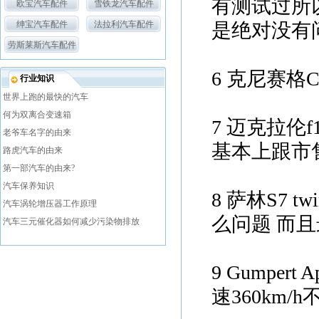
有测试过所以
欧宝汽车配件
雪铁龙汽车配件
是绝对没有
绅宝汽车配件
法拉利汽车配件
劳斯莱斯汽车配件
6 克尼赛格C
行业知识
世界上跑的最快的汽车
何为双离合变速箱
7 迈克拉伦
老爷车名字的由来
基本上跟市
路虎汽车的由来
第一部汽车的由来?
汽车保养知识
8 萨林S7 t
汽车涡轮增压器工作原理
么问题 而且
汽车三元催化器如何减少污染物排放
9 Gumper
速360km/