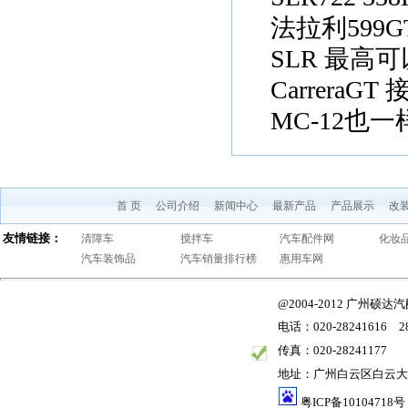
法拉利599GT
SLR 最高可
CarreraGT
MC-12也一样
首 页
公司介绍
新闻中心
最新产品
产品展示
改
友情链接：
清障车
搅拌车
汽车配件网
化妆
汽车装饰品
汽车销量排行榜
惠用车网
@2004-2012 广州
电话：020-28241616 28
传真：020-28241177
地址：广州白云区白云大道
粤ICP备10104718号