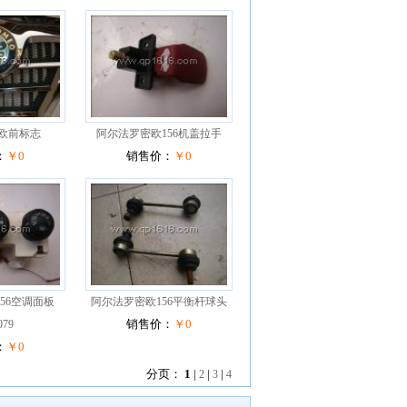
欧前标志
阿尔法罗密欧156机盖拉手
：
￥0
销售价：
￥0
56空调面板
阿尔法罗密欧156平衡杆球头
079
销售价：
￥0
：
￥0
分页：
1
|
2
|
3
|
4