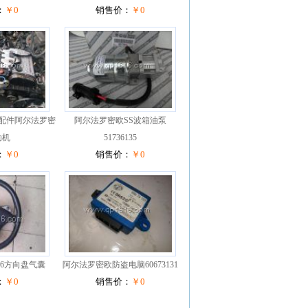
：
￥0
销售价：
￥0
配件阿尔法罗密
阿尔法罗密欧SS波箱油泵
动机
51736135
：
￥0
销售价：
￥0
56方向盘气囊
阿尔法罗密欧防盗电脑60673131
：
￥0
销售价：
￥0