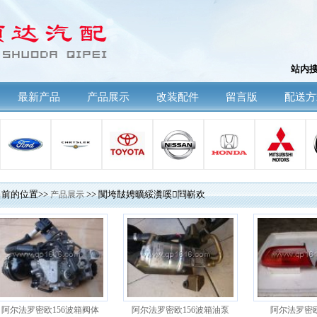
站内
最新产品
产品展示
改装配件
留言版
配送方
前的位置>>
产品展示
>> 闃垮皵娉曠綏瀵嗘閰嶄欢
阿尔法罗密欧156波箱阀体
阿尔法罗密欧156波箱油泵
阿尔法罗密欧