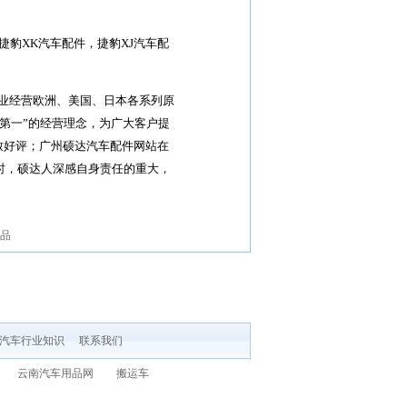
捷豹XK汽车配件，捷豹XJ汽车配
业经营欧洲、美国、日本各系列原
量第一”的经营理念，为广大客户提
致好评；广州硕达汽车配件网站在
同时，硕达人深感自身责任的重大，
品
汽车行业知识
联系我们
云南汽车用品网
搬运车