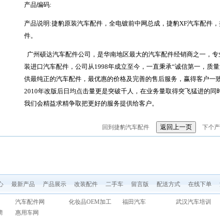
产品编码:
产品说明:捷豹原装汽车配件，全电镀前中网总成，捷豹XF汽车配件，
件。
广州硕达汽车配件公司，是华南地区最大的汽车配件经销商之一，专
装进口汽车配件，公司从1998年成立至今，一直秉承“诚信第一，质
供最纯正的汽车配件，最优惠的价格及完善的售后服务，赢得客户一
2010年改版后日均点击量更是突破千人，在业务量取得突飞猛进的
我们会精益求精争取把更好的服务提供给客户。
回到捷豹汽车配件
下个产
心
最新产品
产品展示
改装配件
二手车
留言版
配送方式
在线下单
汽车配件网
化妆品OEM加工
福田汽车
武汉汽车培训
榜
惠用车网