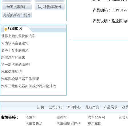
绅宝汽车配件
法拉利汽车配件
产品编码：PEP10197
劳斯莱斯汽车配件
产品说明：路虎原装
行业知识
世界上跑的最快的汽车
何为双离合变速箱
老爷车名字的由来
路虎汽车的由来
第一部汽车的由来?
汽车保养知识
汽车涡轮增压器工作原理
汽车三元催化器如何减少污染物排放
首 页
公司介绍
新闻中心
最新产品
产品展示
改
友情链接：
清障车
搅拌车
汽车配件网
化妆
汽车装饰品
汽车销量排行榜
惠用车网