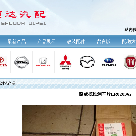
站内
最新产品
产品展示
改装配件
留言版
配送方
浏览产品
路虎揽胜刹车片LR020362