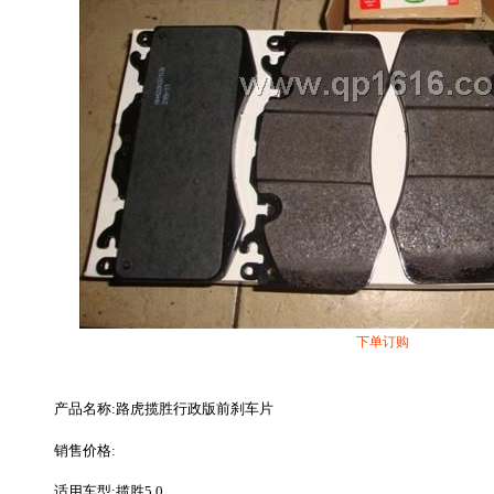
下单订购
产品名称:路虎揽胜行政版前刹车片
销售价格:
适用车型:揽胜5.0