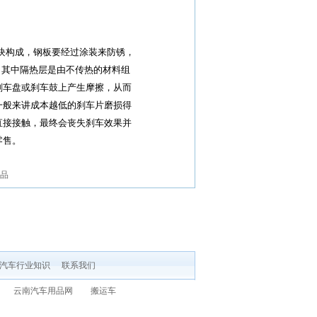
块构成，钢板要经过涂装来防锈，
。其中隔热层是由不传热的材料组
刹车盘或刹车鼓上产生摩擦，从而
一般来讲成本越低的刹车片磨损得
直接接触，最终会丧失刹车效果并
零售。
品
汽车行业知识
联系我们
云南汽车用品网
搬运车