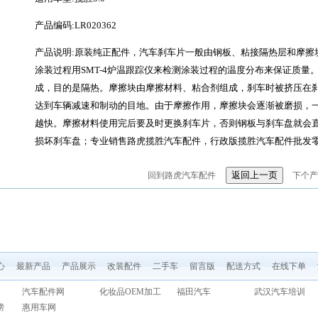
产品编码:LR020362
产品说明:原装纯正配件，汽车刹车片一般由钢板、粘接隔热层和摩擦
涂装过程用SMT-4炉温跟踪仪来检测涂装过程的温度分布来保证质量
成，目的是隔热。摩擦块由摩擦材料、粘合剂组成，刹车时被挤压在
达到车辆减速和制动的目地。由于摩擦作用，摩擦块会逐渐被磨损，
越快。摩擦材料使用完后要及时更换刹车片，否则钢板与刹车盘就会
损坏刹车盘；专业销售路虎揽胜汽车配件，行政版揽胜汽车配件批发
回到路虎汽车配件
下个产
心
最新产品
产品展示
改装配件
二手车
留言版
配送方式
在线下单
汽车配件网
化妆品OEM加工
福田汽车
武汉汽车培训
榜
惠用车网