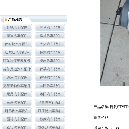
产品分类
奔驰汽车配件
宝马汽车配件
奥迪汽车配件
路虎汽车配件
保时捷汽车配件
大众汽车配件
沃尔沃汽车配件
捷豹汽车配件
阿尔法罗密欧配件
凌志汽车配件
英菲尼迪汽车配件
罗孚汽车配件
通用汽车配件
福特汽车配件
克莱斯勒汽车配件
丰田汽车配件
尼桑汽车配件
本田汽车配件
三菱汽车配件
马自汽车达配件
产品名称:捷豹STYP
斯巴鲁汽车配件
菲亚特汽车配件
销售价格:
雷诺汽车配件
标致汽车配件
欧宝汽车配件
雪铁龙汽车配件
适用车型:ST 06'