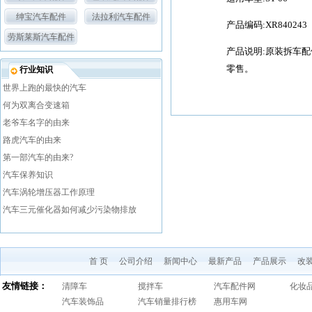
绅宝汽车配件
法拉利汽车配件
产品编码:XR840243
劳斯莱斯汽车配件
产品说明:原装拆车
零售。
行业知识
世界上跑的最快的汽车
何为双离合变速箱
老爷车名字的由来
路虎汽车的由来
第一部汽车的由来?
汽车保养知识
汽车涡轮增压器工作原理
汽车三元催化器如何减少污染物排放
首 页
公司介绍
新闻中心
最新产品
产品展示
改
友情链接：
清障车
搅拌车
汽车配件网
化妆
汽车装饰品
汽车销量排行榜
惠用车网