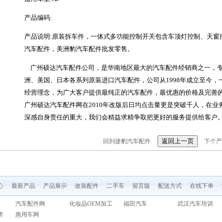
产品编码:
产品说明:原装拆车件，一体式多功能控制开关包含车顶灯控制、天窗
汽车配件，美洲豹汽车配件批发零售。
广州硕达汽车配件公司，是华南地区最大的汽车配件经销商之一，专
洲、美国、日本各系列原装进口汽车配件，公司从1998年成立至今，
经营理念，为广大客户提供最纯正的汽车配件，最优惠的价格及完善
广州硕达汽车配件网在2010年改版后日均点击量更是突破千人，在
深感自身责任的重大，我们会精益求精争取把更好的服务提供给客户
回到捷豹汽车配件
下个产
心
最新产品
产品展示
改装配件
二手车
留言版
配送方式
在线下单
汽车配件网
化妆品OEM加工
福田汽车
武汉汽车培训
榜
惠用车网