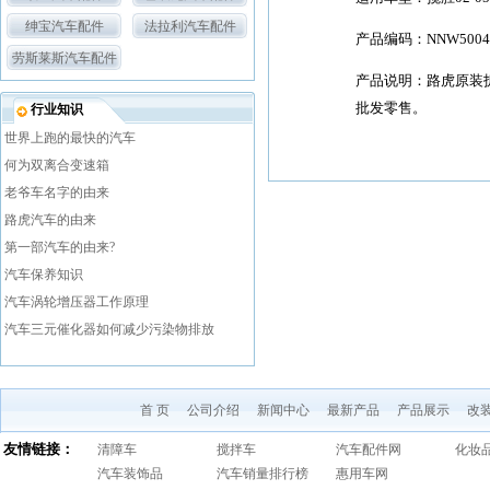
绅宝汽车配件
法拉利汽车配件
产品编码：NNW5004
劳斯莱斯汽车配件
产品说明：路虎原装
批发零售。
行业知识
世界上跑的最快的汽车
何为双离合变速箱
老爷车名字的由来
路虎汽车的由来
第一部汽车的由来?
汽车保养知识
汽车涡轮增压器工作原理
汽车三元催化器如何减少污染物排放
首 页
公司介绍
新闻中心
最新产品
产品展示
改
友情链接：
清障车
搅拌车
汽车配件网
化妆
汽车装饰品
汽车销量排行榜
惠用车网