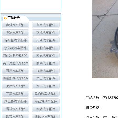
产品分类
奔驰汽车配件
宝马汽车配件
奥迪汽车配件
路虎汽车配件
保时捷汽车配件
大众汽车配件
沃尔沃汽车配件
捷豹汽车配件
阿尔法罗密欧配件
凌志汽车配件
英菲尼迪汽车配件
罗孚汽车配件
通用汽车配件
福特汽车配件
克莱斯勒汽车配件
丰田汽车配件
尼桑汽车配件
本田汽车配件
三菱汽车配件
马自汽车达配件
产品名称：奔驰S32
斯巴鲁汽车配件
菲亚特汽车配件
销售价格：
雷诺汽车配件
标致汽车配件
欧宝汽车配件
雪铁龙汽车配件
适用车型：W140系