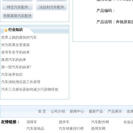
绅宝汽车配件
法拉利汽车配件
产品编码：
劳斯莱斯汽车配件
产品说明：奔驰原装拆
行业知识
世界上跑的最快的汽车
何为双离合变速箱
老爷车名字的由来
路虎汽车的由来
第一部汽车的由来?
汽车保养知识
汽车涡轮增压器工作原理
汽车三元催化器如何减少污染物排放
首 页
公司介绍
新闻中心
最新产品
产品展示
改
友情链接：
清障车
搅拌车
汽车配件网
化妆
汽车装饰品
汽车销量排行榜
惠用车网