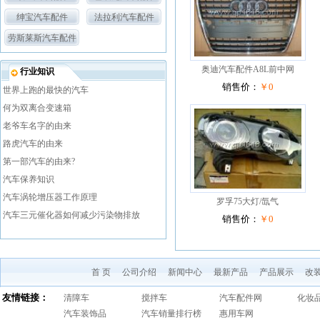
绅宝汽车配件
法拉利汽车配件
劳斯莱斯汽车配件
奥迪汽车配件A8L前中网
行业知识
销售价：
￥0
世界上跑的最快的汽车
何为双离合变速箱
老爷车名字的由来
路虎汽车的由来
第一部汽车的由来?
汽车保养知识
汽车涡轮增压器工作原理
罗孚75大灯/氙气
汽车三元催化器如何减少污染物排放
销售价：
￥0
首 页
公司介绍
新闻中心
最新产品
产品展示
改
友情链接：
清障车
搅拌车
汽车配件网
化妆
汽车装饰品
汽车销量排行榜
惠用车网